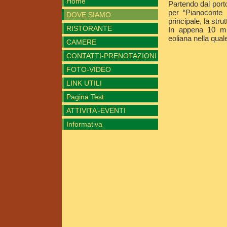
Home
Partendo dal porto
per “Pianoconte 
DOVE SIAMO
principale, la str
RISTORANTE
In appena 10 mi
eoliana nella qual
CAMERE
CONTATTI-PRENOTAZIONI
FOTO-VIDEO
LINK UTILI
Pagina Test
ATTIVITA’-EVENTI
Informativa