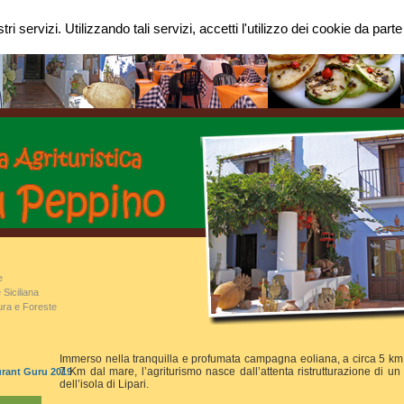
tri servizi. Utilizzando tali servizi, accetti l'utilizzo dei cookie da part
e
Siciliana
ura e Foreste
Immerso nella tranquilla e profumata campagna eoliana, a circa 5 km 
7 Km dal mare, l’agriturismo nasce dall’attenta ristrutturazione di un 
rant Guru 2019
dell’isola di Lipari.