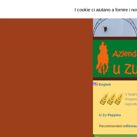
I cookie ci aiutano a fornire i nos
English
3 Spigh
Regione 
Agricolt
U Zu Peppino
Recommended on
Restau