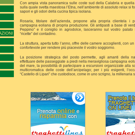
Con ampia vista panoramica sulle coste sud della Calabria e quella ti
sulla quale svetta maestosa l’Etna, nell’ambiente di assoluto relax si
sapori e gli odori della cucina tipica isolana.
Rosaria, titolare dell’azienda, propone alla propria clientela i p
campagna eoliana di propria produzione. Gli antipasti a base di ver
Peppino” e il coniglio in agrodolce, lasceranno sul vostro palato i
AZIONI
“ricette” del contadino.
La struttura, aperta tutto l’anno, offre delle camere accoglienti, con 
confortevole per rendere più piacevole il vostro soggiorno.
La posizione strategica del posto permette, agli amanti della nat
effettuare delle passeggiate a piedi nella meravigliosa campagna eoli
del mare, la possibilità di partecipare a escursioni organizzate alla s
multicromatica delle coste dell’arcipelago; per i più esigenti, l’occ
“Castello di Lipari” che custodisce, come in uno scrigno, la millenaria st