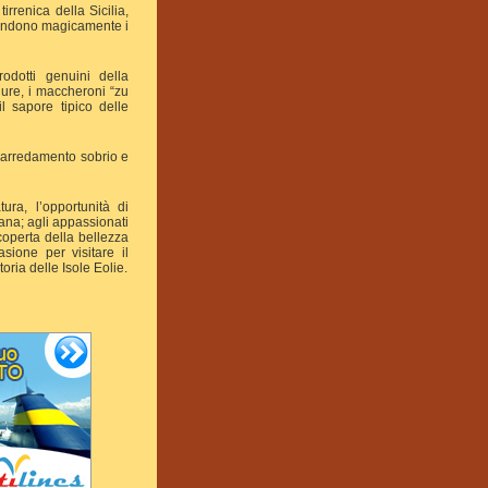
rrenica della Sicilia,
 fondono magicamente i
rodotti genuini della
dure, i maccheroni “zu
l sapore tipico delle
un arredamento sobrio e
ura, l’opportunità di
ana; agli appassionati
coperta della bellezza
asione per visitare il
oria delle Isole Eolie.